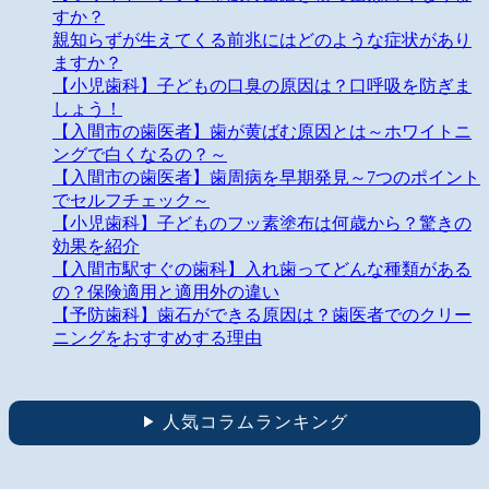
すか？
親知らずが生えてくる前兆にはどのような症状があり
ますか？
【小児歯科】子どもの口臭の原因は？口呼吸を防ぎま
しょう！
【入間市の歯医者】歯が黄ばむ原因とは～ホワイトニ
ングで白くなるの？～
【入間市の歯医者】歯周病を早期発見～7つのポイント
でセルフチェック～
【小児歯科】子どものフッ素塗布は何歳から？驚きの
効果を紹介
【入間市駅すぐの歯科】入れ歯ってどんな種類がある
の？保険適用と適用外の違い
【予防歯科】歯石ができる原因は？歯医者でのクリー
ニングをおすすめする理由
人気コラムランキング
▶