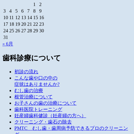
1
2
3
4
5
6
7
8
9
10
11
12
13
14
15
16
17
18
19
20
21
22
23
24
25
26
27
28
29
30
31
« 6月
歯科診療について
初診の流れ
こんな歯や口の中の
症状はありませんか?
むし歯の治療
根管治療について
お子さんの歯の治療について
歯科医院トレーニング
妊産婦歯科健診（妊産婦の方へ）
クリーニング・歯石の除去
PMTC むし歯・歯周病予防できるプロのクリーニン