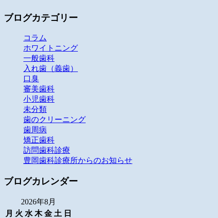
ブログカテゴリー
コラム
ホワイトニング
一般歯科
入れ歯（義歯）
口臭
審美歯科
小児歯科
未分類
歯のクリーニング
歯周病
矯正歯科
訪問歯科診療
豊岡歯科診療所からのお知らせ
ブログカレンダー
2026年8月
月
火
水
木
金
土
日