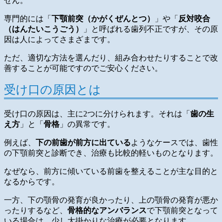
せん。
専門的には「
下顎前突（かがくぜんとつ）
」や「
反対咬合
（はんたいこうごう）
」と呼ばれる歯列不正ですが、その原
因は人によってさまざまです。
ただ、適切な方法を選んだり、組み合わせたりすることで改
善することが可能ですのでご安心ください。
受け口の原因とは
受け口の原因は、主に2つに分けられます。それは「
歯の生
え方
」と「
骨格
」の異常です。
例えば、
下の前歯が前方に出ている
ようなケースでは、歯性
の下顎前突と診断でき、治療も比較的軽いものとなります。
なぜなら、前方に傾いている前歯を整えることが主な目的と
なるからです。
一方、下の顎骨の発育が良かったり、上の顎骨の発育が悪か
ったりするなど、
骨格的なアンバランス
で下顎前突となって
いる場合は、少し大掛かりな治療が必要となります。