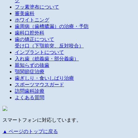
グ
フッ素塗布について
審美歯科
ホワイトニング
歯周病（歯槽膿漏）の治療・予防
歯科口腔外科
歯の矯正について
受け口（下顎前突、反対咬合）
インプラントについて
入れ歯（総義歯・部分義歯）
親知らずの抜歯
顎関節症治療
歯ぎしり・食いしばり治療
スポーツマウスガード
訪問歯科診療
よくある質問
スマートフォンに対応しています。
▲ ページのトップに戻る