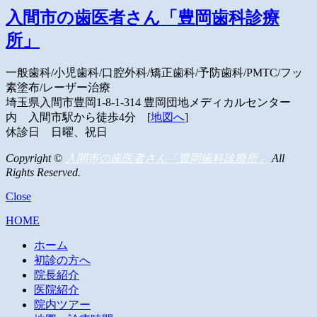
入間市の歯医者さん「豊岡歯科診療
所」
一般歯科/小児歯科/口腔外科/矯正歯科/予防歯科/PMTC/フッ
素塗布/レーザー治療
埼玉県入間市豊岡1-8-1-314
豊岡団地メディカルセンター
内
入間市駅から徒歩4分 [
地図へ
]
休診日 日曜、祝日
Copyright ©
入間市の歯医者さん「豊岡歯科診療所」
All
Rights Reserved.
Close
HOME
ホーム
初診の方へ
院長紹介
医院紹介
院内ツアー