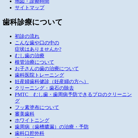
地図・診療時間
サイトマップ
歯科診療について
初診の流れ
こんな歯や口の中の
症状はありませんか?
むし歯の治療
根管治療について
お子さんの歯の治療について
歯科医院トレーニング
妊産婦歯科健診（妊産婦の方へ）
クリーニング・歯石の除去
PMTC むし歯・歯周病予防できるプロのクリーニン
グ
フッ素塗布について
審美歯科
ホワイトニング
歯周病（歯槽膿漏）の治療・予防
歯科口腔外科