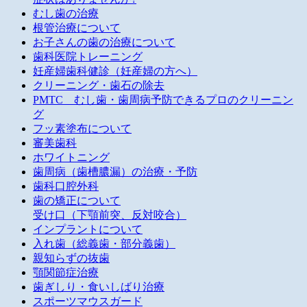
むし歯の治療
根管治療について
お子さんの歯の治療について
歯科医院トレーニング
妊産婦歯科健診（妊産婦の方へ）
クリーニング・歯石の除去
PMTC むし歯・歯周病予防できるプロのクリーニン
グ
フッ素塗布について
審美歯科
ホワイトニング
歯周病（歯槽膿漏）の治療・予防
歯科口腔外科
歯の矯正について
受け口（下顎前突、反対咬合）
インプラントについて
入れ歯（総義歯・部分義歯）
親知らずの抜歯
顎関節症治療
歯ぎしり・食いしばり治療
スポーツマウスガード