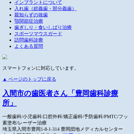
インプラントについて
入れ歯（総義歯・部分義歯）
親知らずの抜歯
顎関節症治療
歯ぎしり・食いしばり治療
スポーツマウスガード
訪問歯科診療
よくある質問
スマートフォンに対応しています。
▲ ページのトップに戻る
入間市の歯医者さん「豊岡歯科診療
所」
一般歯科/小児歯科/口腔外科/矯正歯科/予防歯科/PMTC/フッ
素塗布/レーザー治療
埼玉県入間市豊岡1-8-1-314
豊岡団地メディカルセンター