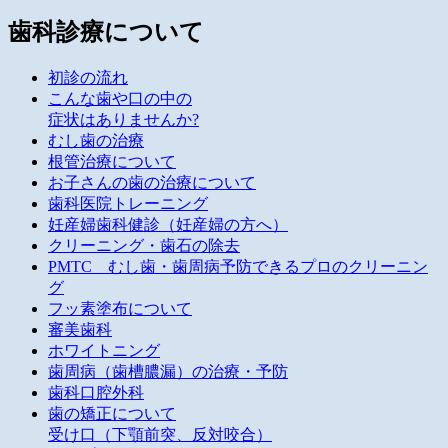
歯科診療について
初診の流れ
こんな歯や口の中の
症状はありませんか?
むし歯の治療
根管治療について
お子さんの歯の治療について
歯科医院トレーニング
妊産婦歯科健診（妊産婦の方へ）
クリーニング・歯石の除去
PMTC むし歯・歯周病予防できるプロのクリーニン
グ
フッ素塗布について
審美歯科
ホワイトニング
歯周病（歯槽膿漏）の治療・予防
歯科口腔外科
歯の矯正について
受け口（下顎前突、反対咬合）