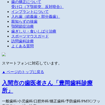
歯の矯正について
受け口（下顎前突、反対咬合）
インプラントについて
入れ歯（総義歯・部分義歯）
親知らずの抜歯
顎関節症治療
歯ぎしり・食いしばり治療
スポーツマウスガード
訪問歯科診療
よくある質問
スマートフォンに対応しています。
▲ ページのトップに戻る
入間市の歯医者さん「豊岡歯科診療
所」
一般歯科/小児歯科/口腔外科/矯正歯科/予防歯科/PMTC/フッ