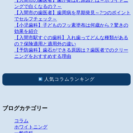
【入間市の歯医者】歯が黄ばむ原因とは～ホワイトニ
ングで白くなるの？～
【入間市の歯医者】歯周病を早期発見～7つのポイント
でセルフチェック～
【小児歯科】子どものフッ素塗布は何歳から？驚きの
効果を紹介
【入間市駅すぐの歯科】入れ歯ってどんな種類がある
の？保険適用と適用外の違い
【予防歯科】歯石ができる原因は？歯医者でのクリー
ニングをおすすめする理由
人気コラムランキング
ブログカテゴリー
コラム
ホワイトニング