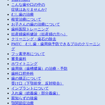
こんな歯や口の中の
症状はありませんか?
むし歯の治療
根管治療について
お子さんの歯の治療について
歯科医院トレーニング
妊産婦歯科健診（妊産婦の方へ）
クリーニング・歯石の除去
PMTC むし歯・歯周病予防できるプロのクリーニン
グ
フッ素塗布について
審美歯科
ホワイトニング
歯周病（歯槽膿漏）の治療・予防
歯科口腔外科
歯の矯正について
受け口（下顎前突、反対咬合）
インプラントについて
入れ歯（総義歯・部分義歯）
親知らずの抜歯
顎関節症治療