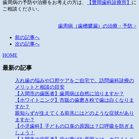
歯周病の予防や治療をお考えの方は、
【豊岡歯科診療所】
に
ご相談ください。
歯周病（歯槽膿漏）の治療・予防 >
前の記事へ
次の記事へ
HOME
最新の記事
入れ歯の悩みや口腔ケアをご自宅で。訪問歯科診療の
メリットと相談の目安
【入間市の歯医者】歯周病は自然に治りますか？
【ホワイトニング】市販の歯磨き粉で歯は白くなりま
すか？
親知らずが生えてくる前兆にはどのような症状があり
ますか？
【小児歯科】子どもの口臭の原因は？口呼吸を防ぎま
しょう！