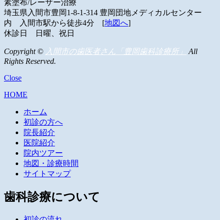
素塗布/レーザー治療
埼玉県入間市豊岡1-8-1-314
豊岡団地メディカルセンター
内
入間市駅から徒歩4分 [
地図へ
]
休診日 日曜、祝日
Copyright ©
入間市の歯医者さん「豊岡歯科診療所」
All
Rights Reserved.
Close
HOME
ホーム
初診の方へ
院長紹介
医院紹介
院内ツアー
地図・診療時間
サイトマップ
歯科診療について
初診の流れ