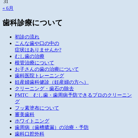
31
« 6月
歯科診療について
初診の流れ
こんな歯や口の中の
症状はありませんか?
むし歯の治療
根管治療について
お子さんの歯の治療について
歯科医院トレーニング
妊産婦歯科健診（妊産婦の方へ）
クリーニング・歯石の除去
PMTC むし歯・歯周病予防できるプロのクリーニン
グ
フッ素塗布について
審美歯科
ホワイトニング
歯周病（歯槽膿漏）の治療・予防
歯科口腔外科