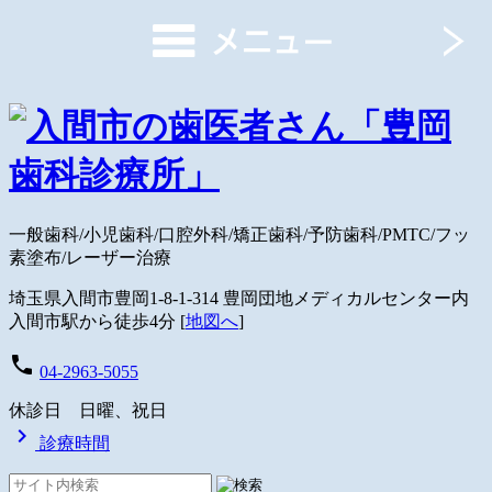
一般歯科/小児歯科/口腔外科/矯正歯科/予防歯科/PMTC/フッ
素塗布/レーザー治療
埼玉県入間市豊岡1-8-1-314 豊岡団地メディカルセンター内
入間市駅から徒歩4分 [
地図へ
]
local_phone
04-2963-5055
休診日 日曜、祝日
chevron_right
診療時間