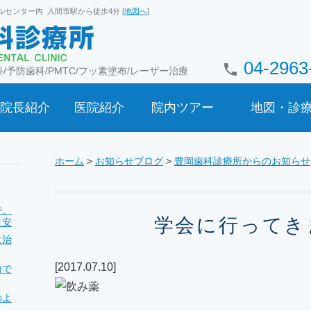
カルセンター内 入間市駅から徒歩4分 [
地図へ
]
04-2963
local_phone
/予防歯科/PMTC/フッ素塗布/レーザー治療
院長紹介
医院紹介
院内ツアー
地図・診
ホーム
>
お知らせブログ
>
豊岡歯科診療所からのお知らせ
で。
学会に行ってき
目安
に治
[2017.07.10]
粉で
のよ