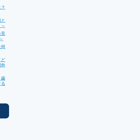
は？
因と
？～
発見
～
は何
てど
用外
？歯
する