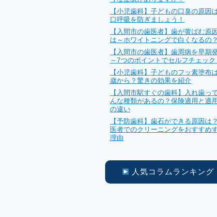
【小児歯科】子どもの口臭の原因
口呼吸を防ぎましょう！
【入間市の歯医者】歯が黄ばむ原
は～ホワイトニングで白くなるの
【入間市の歯医者】歯周病を早期
～7つのポイントでセルフチェック
【小児歯科】子どものフッ素塗布
歳から？驚きの効果を紹介
【入間市駅すぐの歯科】入れ歯っ
んな種類があるの？保険適用と適
の違い
【予防歯科】歯石ができる原因は
医者でのクリーニングをおすすめ
理由
人気コラムランキング