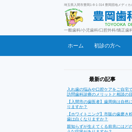
埼玉県入間市豊岡1-8-1-314 豊岡団地メディ
一般歯科/小児歯科/口腔外科/矯正歯科
ホーム
初診の方へ
最新の記事
入れ歯の悩みや口腔ケアをご自宅
訪問歯科診療のメリットと相談の
【入間市の歯医者】歯周病は自然
りますか？
【ホワイトニング】市販の歯磨き
歯は白くなりますか？
親知らずが生えてくる前兆にはど
うな症状がありますか？