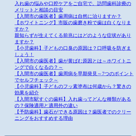
入れ歯の悩みや口腔ケアをご自宅で。訪問歯科診療の
メリットと相談の目安
【入間市の歯医者】歯周病は自然に治りますか？
【ホワイトニング】市販の歯磨き粉で歯は白くなりま
すか？
親知らずが生えてくる前兆にはどのような症状があり
ますか？
【小児歯科】子どもの口臭の原因は？口呼吸を防ぎま
しょう！
【入間市の歯医者】歯が黄ばむ原因とは～ホワイトニ
ングで白くなるの？～
【入間市の歯医者】歯周病を早期発見～7つのポイント
でセルフチェック～
【小児歯科】子どものフッ素塗布は何歳から？驚きの
効果を紹介
【入間市駅すぐの歯科】入れ歯ってどんな種類がある
の？保険適用と適用外の違い
【予防歯科】歯石ができる原因は？歯医者でのクリー
ニングをおすすめする理由