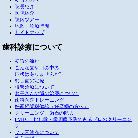
初診の方へ
院長紹介
医院紹介
院内ツアー
地図・診療時間
サイトマップ
歯科診療について
初診の流れ
こんな歯や口の中の
症状はありませんか?
むし歯の治療
根管治療について
お子さんの歯の治療について
歯科医院トレーニング
妊産婦歯科健診（妊産婦の方へ）
クリーニング・歯石の除去
PMTC むし歯・歯周病予防できるプロのクリーニン
グ
フッ素塗布について